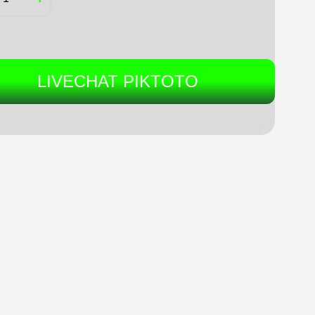
LIVECHAT PIKTOTO