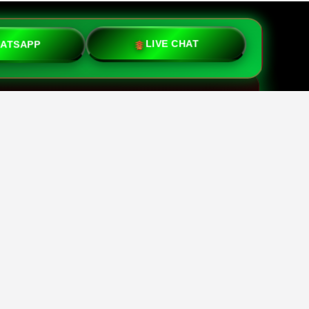
Inovatif
LIVE CHAT
ATSAPP
ALING INOVATIF
ik dan terpercaya.
FTAR AKUN BARU
LER
TOTO MACAU