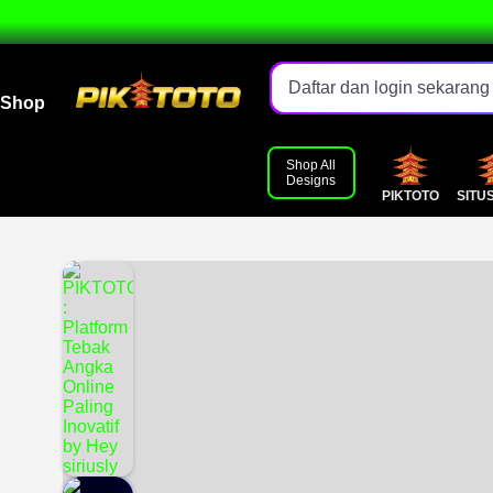
Bonus dan event menarik s
Daftar dan login sekarang
Shop
Shop All
Designs
PIKTOTO
SITU