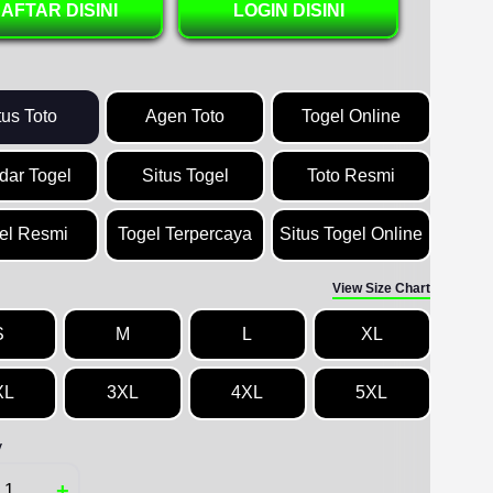
AFTAR DISINI
LOGIN DISINI
tus Toto
Agen Toto
Togel Online
dar Togel
Situs Togel
Toto Resmi
el Resmi
Togel Terpercaya
Situs Togel Online
View Size Chart
S
M
L
XL
XL
3XL
4XL
5XL
y
+