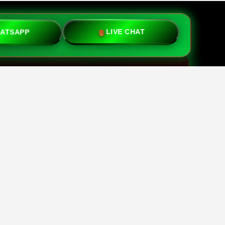
Inovatif
LIVE CHAT
ATSAPP
ALING INOVATIF
ik dan terpercaya.
FTAR AKUN BARU
LER
TOTO MACAU