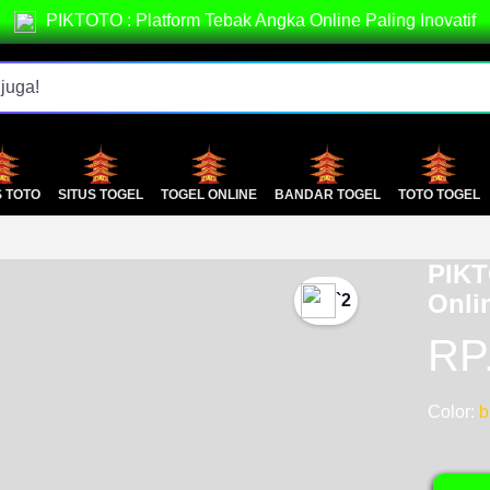
PIKTOTO : Platform Tebak Angka Online Paling Inovatif
etiap hari!
 juga!
S TOTO
SITUS TOGEL
TOGEL ONLINE
BANDAR TOGEL
TOTO TOGEL
PIKT
Onlin
`2
RP
Color:
b