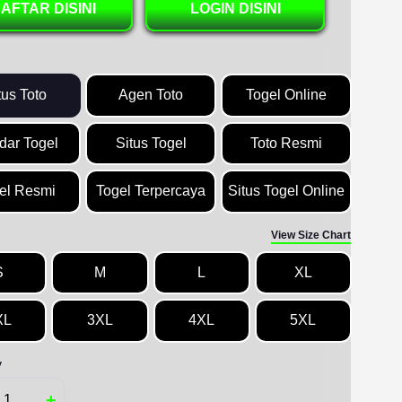
AFTAR DISINI
LOGIN DISINI
tus Toto
Agen Toto
Togel Online
dar Togel
Situs Togel
Toto Resmi
el Resmi
Togel Terpercaya
Situs Togel Online
View Size Chart
S
M
L
XL
XL
3XL
4XL
5XL
y
+