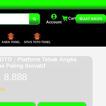
Cart
BUAT AKUN
Account
AGEN TOGEL
SITUS TOTO TOGEL
OTO : Platform Tebak Angka
e Paling Inovatif
. 8.888
lue