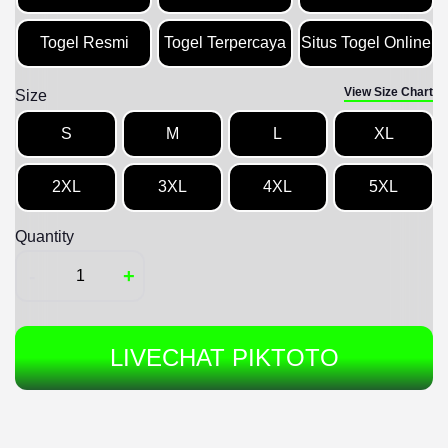
Togel Resmi
Togel Terpercaya
Situs Togel Online
View Size Chart
Size
S
M
L
XL
2XL
3XL
4XL
5XL
Quantity
-
+
LIVECHAT PIKTOTO