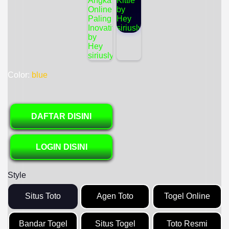
Color:
blue
DAFTAR DISINI
LOGIN DISINI
Style
Situs Toto
Agen Toto
Togel Online
Bandar Togel
Situs Togel
Toto Resmi