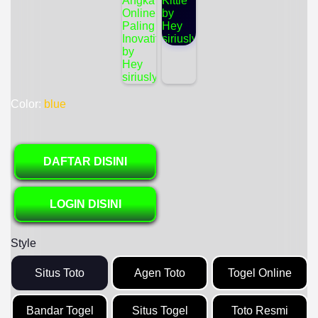
Color:
blue
DAFTAR DISINI
LOGIN DISINI
Style
Situs Toto
Agen Toto
Togel Online
Bandar Togel
Situs Togel
Toto Resmi