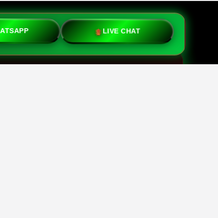
Inovatif
LIVE CHAT
ATSAPP
ALING INOVATIF
ik dan terpercaya.
FTAR AKUN BARU
LER
TOTO MACAU