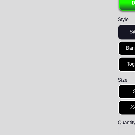
D
Style
Si
Ban
Tog
Size
2
Quantit
-