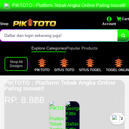
Akses login cepat dan stabil.
PIKTOTO : Platform Tebak Angka Online Paling Inovatif
Pasaran lengkap & result resmi.
Cart
Bonus dan event menarik setiap hari!
Shop
Account
Daftar dan login sekarang juga!
Explore Categories
Popular Products
Shop All
Designs
PIKTOTO
SITUS TOTO
SITUS TOGEL
TOGEL ONLI
PIKTOTO : Platform Tebak Angka Online
Paling Inovatif
RP. 8.888
`2