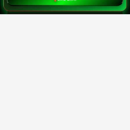
LIVE CHAT
INOVATIF
Selamat datang di situs toto piktoto situs resmi toto
permainan tebak angka online terbaik dan terpercaya.
LOGIN PIKTOTO
DAFTAR AKUN BARU
LIVE RESULT PASARAN
TERPOPULER
HONGKONG (HK)
Live Result Terupdate