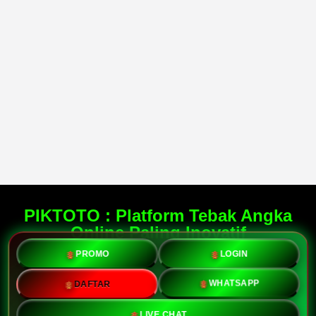
PIKTOTO : Platform Tebak Angka
Online Paling Inovatif
PROMO
LOGIN
WHATSAPP
DAFTAR
PIKTOTO : PLATFORM TEBAK
ANGKA ONLINE PALING