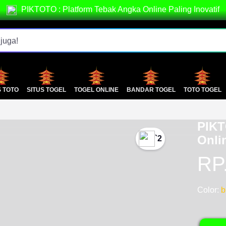
PIKTOTO : Platform Tebak Angka Online Paling Inovatif
etiap hari!
 juga!
S TOTO
SITUS TOGEL
TOGEL ONLINE
BANDAR TOGEL
TOTO TOGEL
PIKT
Onlin
`2
RP
Color:
b