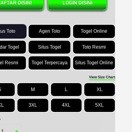
AFTAR DISINI
LOGIN DISINI
tus Toto
Agen Toto
Togel Online
dar Togel
Situs Togel
Toto Resmi
el Resmi
Togel Terpercaya
Situs Togel Online
View Size Chart
S
M
L
XL
XL
3XL
4XL
5XL
y
+