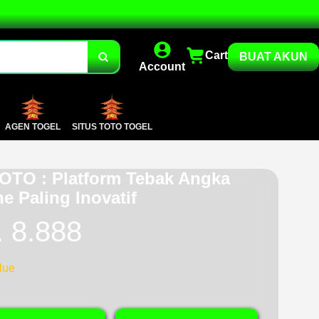
Cart
BUAT AKUN
Account
AGEN TOGEL
SITUS TOTO TOGEL
OTO : Platform Tebak Angka
e Paling Inovatif
. 8.888
lue