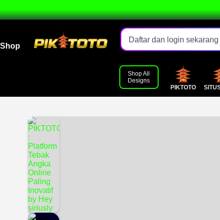
Bonus dan event menarik s
Daftar dan login sekarang
Shop
Shop All
Designs
PIKTOTO
SITU