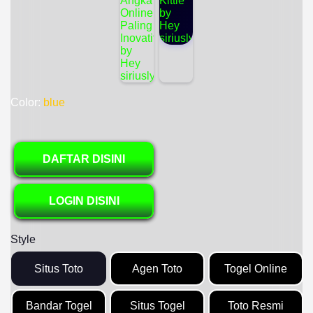
Color:
blue
DAFTAR DISINI
LOGIN DISINI
Style
Situs Toto
Agen Toto
Togel Online
Bandar Togel
Situs Togel
Toto Resmi