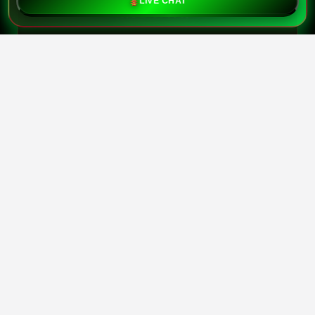
INOVATIF
Selamat datang di situs toto piktoto situs resmi toto
permainan tebak angka online terbaik dan terpercaya.
LOGIN PIKTOTO
DAFTAR AKUN BARU
LIVE RESULT PASARAN
TERPOPULER
HONGKONG (HK)
Live Result Terupdate