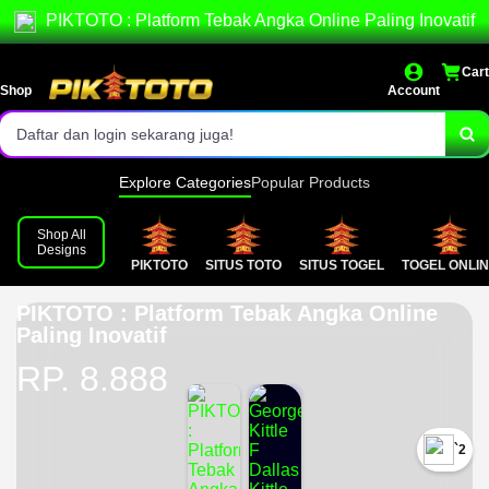
Akses login cepat dan stabil.
PIKTOTO : Platform Tebak Angka Online Paling Inovatif
Pasaran lengkap & result resmi.
Cart
Bonus dan event menarik setiap hari!
Shop
Account
Daftar dan login sekarang juga!
Explore Categories
Popular Products
Shop All
Designs
PIKTOTO
SITUS TOTO
SITUS TOGEL
TOGEL ONLI
PIKTOTO : Platform Tebak Angka Online
Paling Inovatif
RP. 8.888
`2