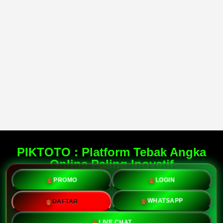
PIKTOTO : Platform Tebak Angka
Online Paling Inovatif
PROMO
LOGIN
WHATSAPP
DAFTAR
PIKTOTO : PLATFORM TEBAK
ANGKA ONLINE PALING