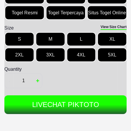
Togel Resmi
Togel Terpercaya
Situs Togel Online
View Size Chart
Size
S
M
L
XL
2XL
3XL
4XL
5XL
Quantity
-
+
LIVECHAT PIKTOTO