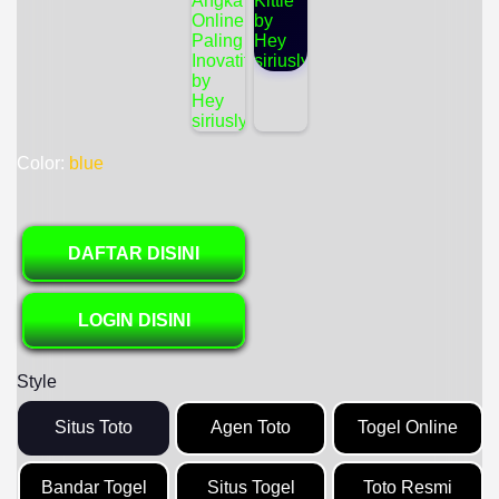
Color:
blue
DAFTAR DISINI
LOGIN DISINI
Style
Situs Toto
Agen Toto
Togel Online
Bandar Togel
Situs Togel
Toto Resmi