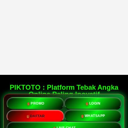
PIKTOTO : Platform Tebak Angka
Online Paling Inovatif
PROMO
LOGIN
DAFTAR
WHATSAPP
PIKTOTO : PLATFORM TEBAK
ANGKA ONLINE PALING