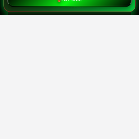
LIVE CHAT
INOVATIF
Selamat datang di situs toto piktoto situs resmi toto
permainan tebak angka online terbaik dan terpercaya.
LOGIN PIKTOTO
DAFTAR AKUN BARU
LIVE RESULT PASARAN
TERPOPULER
HONGKONG (HK)
Live Result Terupdate