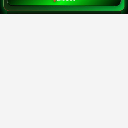
LIVE CHAT
INOVATIF
Selamat datang di situs toto piktoto situs resmi toto
permainan tebak angka online terbaik dan terpercaya.
LOGIN PIKTOTO
DAFTAR AKUN BARU
LIVE RESULT PASARAN
TERPOPULER
HONGKONG (HK)
Live Result Terupdate