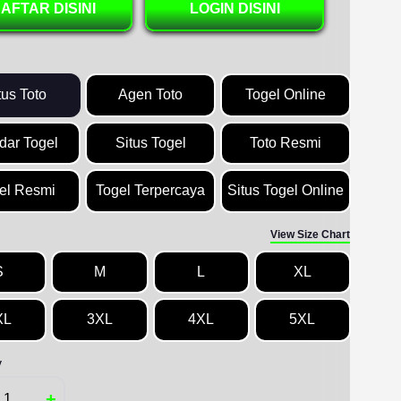
AFTAR DISINI
LOGIN DISINI
tus Toto
Agen Toto
Togel Online
dar Togel
Situs Togel
Toto Resmi
el Resmi
Togel Terpercaya
Situs Togel Online
View Size Chart
S
M
L
XL
XL
3XL
4XL
5XL
y
+