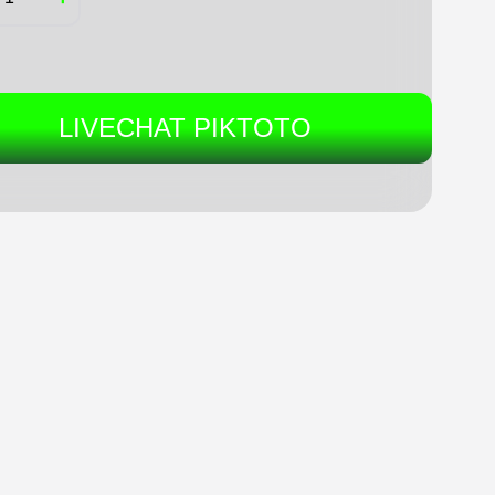
LIVECHAT PIKTOTO