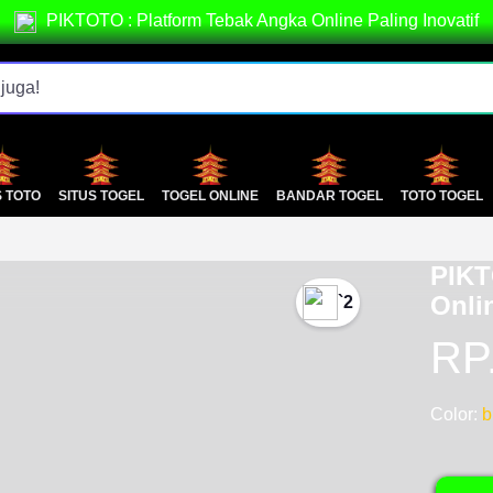
PIKTOTO : Platform Tebak Angka Online Paling Inovatif
etiap hari!
 juga!
S TOTO
SITUS TOGEL
TOGEL ONLINE
BANDAR TOGEL
TOTO TOGEL
PIKT
Onlin
`2
RP
Color:
b