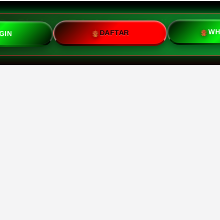
 : Platform Tebak Angka Online Paling 
GIN
DAFTAR
WH
TFORM TEBAK ANGKA ONLINE P
 situs toto piktoto situs resmi toto permainan tebak angka online terba
O
DA
VE RESULT PASARAN TERPOPU
SINGAPORE (SGP)
SYDNEY (SDY)