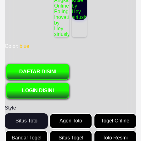
Color:
blue
DAFTAR DISINI
LOGIN DISINI
Style
Situs Toto
Agen Toto
Togel Online
Bandar Togel
Situs Togel
Toto Resmi