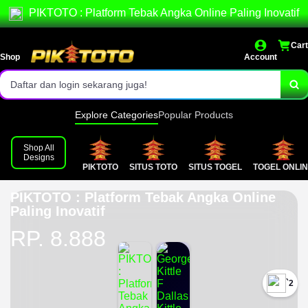
Akses login cepat dan stabil.
PIKTOTO : Platform Tebak Angka Online Paling Inovatif
Pasaran lengkap & result resmi.
Cart
Bonus dan event menarik setiap hari!
Shop
Account
Daftar dan login sekarang juga!
Explore Categories
Popular Products
Shop All
Designs
PIKTOTO
SITUS TOTO
SITUS TOGEL
TOGEL ONLI
PIKTOTO : Platform Tebak Angka Online
Paling Inovatif
RP. 8.888
`2