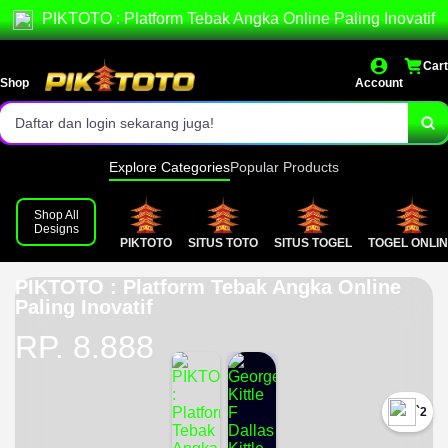
Akses login cepat dan stabil.
PIKTOTO : Platform Tebak Angka Online Paling Inovatif
Pasaran lengkap & result resmi.
Cart
Bonus dan event menarik setiap hari!
Shop
Account
Daftar dan login sekarang juga!
Explore Categories
Popular Products
Shop All
Designs
PIKTOTO
SITUS TOTO
SITUS TOGEL
TOGEL ONLI
PIKTOTO : Platform Tebak Angka Online
Paling Inovatif
RP. 8.888
`2