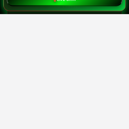
LIVE CHAT
INOVATIF
Selamat datang di situs toto piktoto situs resmi toto
permainan tebak angka online terbaik dan terpercaya.
LOGIN PIKTOTO
DAFTAR AKUN BARU
LIVE RESULT PASARAN
TERPOPULER
HONGKONG (HK)
Live Result Terupdate