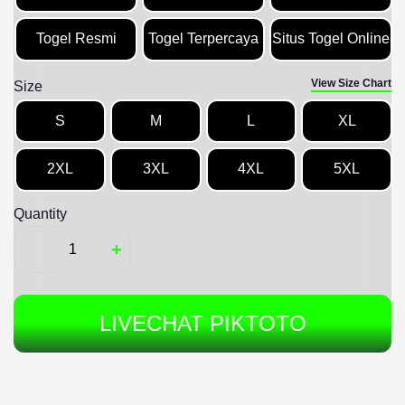
Togel Resmi
Togel Terpercaya
Situs Togel Online
View Size Chart
Size
S
M
L
XL
2XL
3XL
4XL
5XL
Quantity
-
+
LIVECHAT PIKTOTO