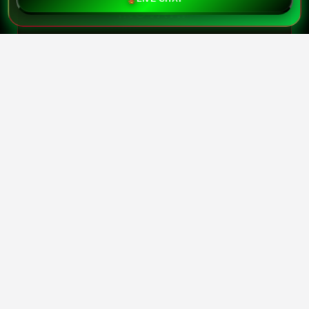
LIVE CHAT
INOVATIF
Selamat datang di situs toto piktoto situs resmi toto
permainan tebak angka online terbaik dan terpercaya.
LOGIN PIKTOTO
DAFTAR AKUN BARU
LIVE RESULT PASARAN
TERPOPULER
HONGKONG (HK)
Live Result Terupdate