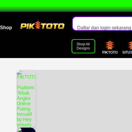
Bonus dan event menarik s
Daftar dan login sekarang
Shop
Shop All
Designs
PIKTOTO
SITU