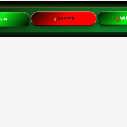
 : Platform Tebak Angka Online Paling 
GIN
DAFTAR
WH
TFORM TEBAK ANGKA ONLINE P
 situs toto piktoto situs resmi toto permainan tebak angka online terba
O
DA
VE RESULT PASARAN TERPOPU
SINGAPORE (SGP)
SYDNEY (SDY)