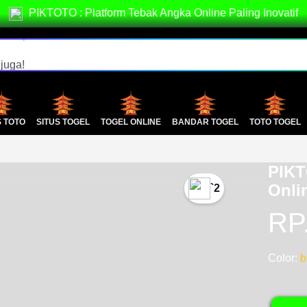
PIKTOTO : Platform Tebak Angka Online Paling Inovatif
etiap hari!
 juga!
S TOTO
SITUS TOGEL
TOGEL ONLINE
BANDAR TOGEL
TOTO TOGEL
PIKT
Onlin
`2
RP
Color:
b