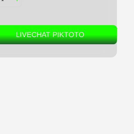
LIVECHAT PIKTOTO