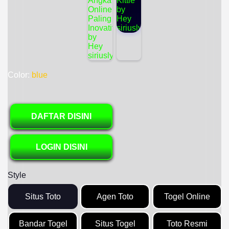
Color:
blue
DAFTAR DISINI
LOGIN DISINI
Style
Situs Toto
Agen Toto
Togel Online
Bandar Togel
Situs Togel
Toto Resmi