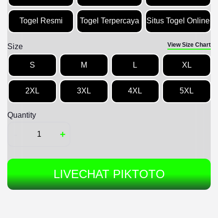
Togel Resmi
Togel Terpercaya
Situs Togel Online
View Size Chart
Size
S
M
L
XL
2XL
3XL
4XL
5XL
Quantity
-
+
LIVECHAT PIKTOTO