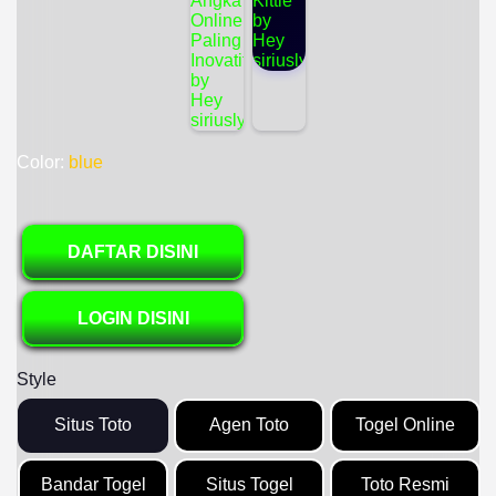
Color:
blue
DAFTAR DISINI
LOGIN DISINI
Style
Situs Toto
Agen Toto
Togel Online
Bandar Togel
Situs Togel
Toto Resmi