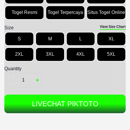
Togel Resmi
Togel Terpercaya
Situs Togel Online
View Size Chart
Size
S
M
L
XL
2XL
3XL
4XL
5XL
Quantity
-
+
LIVECHAT PIKTOTO