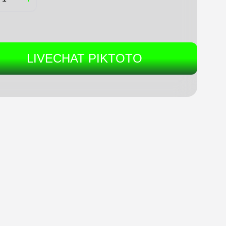
LIVECHAT PIKTOTO