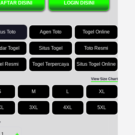
AFTAR DISINI
LOGIN DISINI
tus Toto
Agen Toto
Togel Online
dar Togel
Situs Togel
Toto Resmi
el Resmi
Togel Terpercaya
Situs Togel Online
View Size Chart
S
M
L
XL
XL
3XL
4XL
5XL
y
+