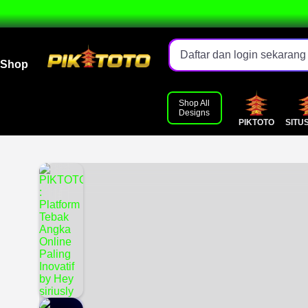
Bonus dan event menarik s
Daftar dan login sekarang
Shop
Shop All
Designs
PIKTOTO
SITU