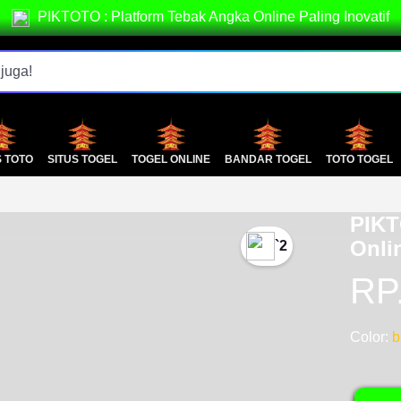
PIKTOTO : Platform Tebak Angka Online Paling Inovatif
etiap hari!
 juga!
S TOTO
SITUS TOGEL
TOGEL ONLINE
BANDAR TOGEL
TOTO TOGEL
PIKT
Onlin
`2
RP
Color:
b