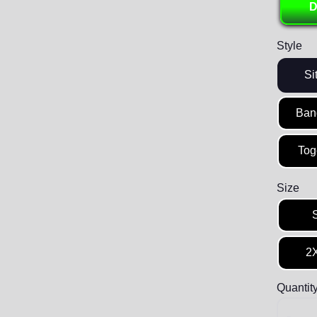
D
Style
Si
Ban
Tog
Size
2
Quantit
-