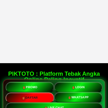
PIKTOTO : Platform Tebak Angka
Online Paling Inovatif
PROMO
LOGIN
WHATSAPP
DAFTAR
PIKTOTO : PLATFORM TEBAK
ANGKA ONLINE PALING