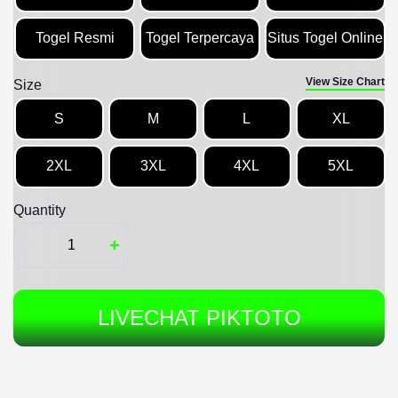
Togel Resmi
Togel Terpercaya
Situs Togel Online
View Size Chart
Size
S
M
L
XL
2XL
3XL
4XL
5XL
Quantity
-
+
LIVECHAT PIKTOTO