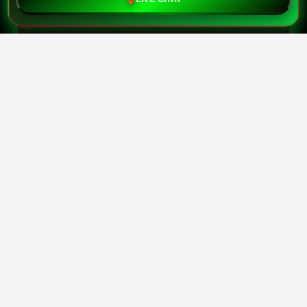
LIVE CHAT
INOVATIF
Selamat datang di situs toto piktoto situs resmi toto
permainan tebak angka online terbaik dan terpercaya.
LOGIN PIKTOTO
DAFTAR AKUN BARU
LIVE RESULT PASARAN
TERPOPULER
HONGKONG (HK)
Live Result Terupdate