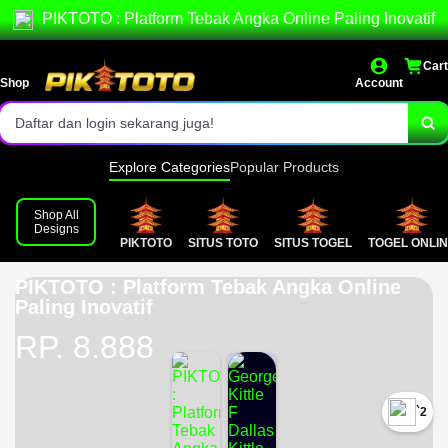
Akses login cepat dan stabil.
PIKTOTO : Platform Tebak Angka Online Paling Inovatif
Pasaran lengkap & result resmi.
Cart
Bonus dan event menarik setiap hari!
Shop
Account
Daftar dan login sekarang juga!
Explore Categories
Popular Products
Shop All
Designs
PIKTOTO
SITUS TOTO
SITUS TOGEL
TOGEL ONLI
PIKTOTO : Platform Tebak Angka Online
Paling Inovatif
RP. 8.888
`2