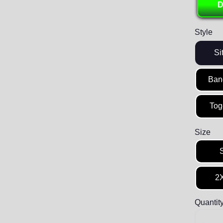
D
Style
Si
Ban
Tog
Size
2
Quantit
-