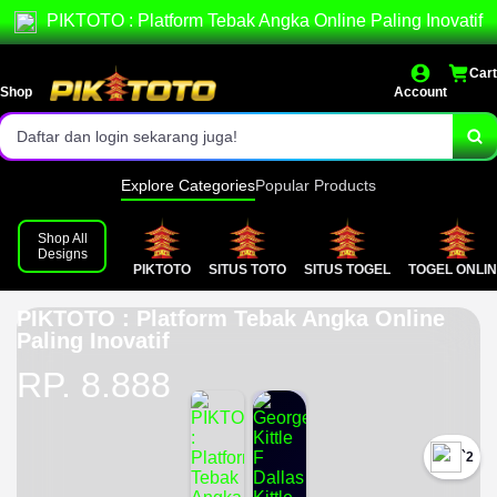
Akses login cepat dan stabil.
PIKTOTO : Platform Tebak Angka Online Paling Inovatif
Pasaran lengkap & result resmi.
Cart
Bonus dan event menarik setiap hari!
Shop
Account
Daftar dan login sekarang juga!
Explore Categories
Popular Products
Shop All
Designs
PIKTOTO
SITUS TOTO
SITUS TOGEL
TOGEL ONLI
PIKTOTO : Platform Tebak Angka Online
Paling Inovatif
RP. 8.888
`2