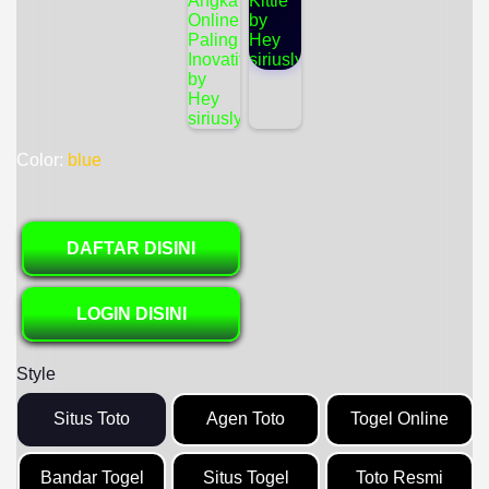
Color:
blue
DAFTAR DISINI
LOGIN DISINI
Style
Situs Toto
Agen Toto
Togel Online
Bandar Togel
Situs Togel
Toto Resmi