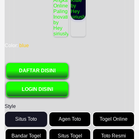
Color:
blue
DAFTAR DISINI
LOGIN DISINI
Style
Situs Toto
Agen Toto
Togel Online
Bandar Togel
Situs Togel
Toto Resmi