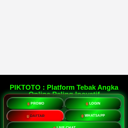
PIKTOTO : Platform Tebak Angka
Online Paling Inovatif
PROMO
LOGIN
DAFTAR
WHATSAPP
PIKTOTO : PLATFORM TEBAK
ANGKA ONLINE PALING