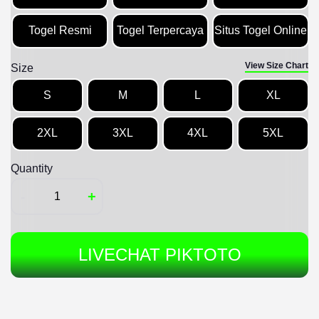
Togel Resmi
Togel Terpercaya
Situs Togel Online
View Size Chart
Size
S
M
L
XL
2XL
3XL
4XL
5XL
Quantity
-
+
LIVECHAT PIKTOTO