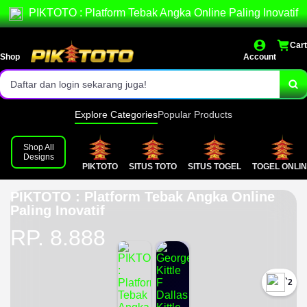
Akses login cepat dan stabil.
PIKTOTO : Platform Tebak Angka Online Paling Inovatif
Pasaran lengkap & result resmi.
Cart
Bonus dan event menarik setiap hari!
Shop
Account
Daftar dan login sekarang juga!
Explore Categories
Popular Products
Shop All
Designs
PIKTOTO
SITUS TOTO
SITUS TOGEL
TOGEL ONLI
PIKTOTO : Platform Tebak Angka Online
Paling Inovatif
RP. 8.888
`2