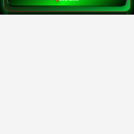
LIVE CHAT
INOVATIF
Selamat datang di situs toto piktoto situs resmi toto
permainan tebak angka online terbaik dan terpercaya.
LOGIN PIKTOTO
DAFTAR AKUN BARU
LIVE RESULT PASARAN
TERPOPULER
HONGKONG (HK)
Live Result Terupdate