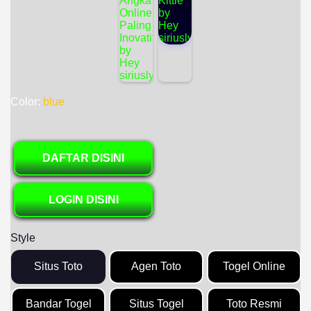
Color:
blue
DAFTAR DISINI
LOGIN DISINI
Style
Situs Toto
Agen Toto
Togel Online
Bandar Togel
Situs Togel
Toto Resmi