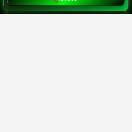
LIVE CHAT
INOVATIF
Selamat datang di situs toto piktoto situs resmi toto
permainan tebak angka online terbaik dan terpercaya.
LOGIN PIKTOTO
DAFTAR AKUN BARU
LIVE RESULT PASARAN
TERPOPULER
HONGKONG (HK)
Live Result Terupdate