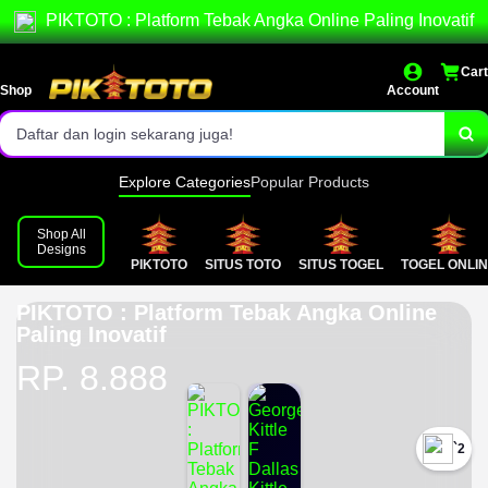
Akses login cepat dan stabil.
PIKTOTO : Platform Tebak Angka Online Paling Inovatif
Pasaran lengkap & result resmi.
Cart
Bonus dan event menarik setiap hari!
Shop
Account
Daftar dan login sekarang juga!
Explore Categories
Popular Products
Shop All
Designs
PIKTOTO
SITUS TOTO
SITUS TOGEL
TOGEL ONLI
PIKTOTO : Platform Tebak Angka Online
Paling Inovatif
RP. 8.888
`2