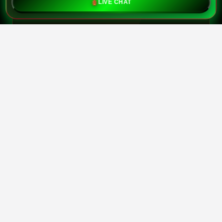
INOVATIF
Selamat datang di situs toto piktoto situs resmi toto
permainan tebak angka online terbaik dan terpercaya.
LOGIN PIKTOTO
DAFTAR AKUN BARU
LIVE RESULT PASARAN
TERPOPULER
HONGKONG (HK)
Live Result Terupdate