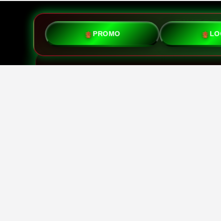
PIKTOTO
PROMO
LO
PIKTOTO : PLA
Selamat datang di
LOGIN PIKTOT
LI
HONGKONG (HK)