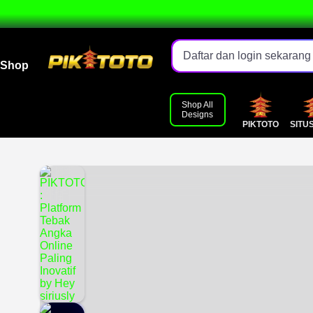
Bonus dan event menarik s
Daftar dan login sekarang
Shop
Shop All
Designs
PIKTOTO
SITU