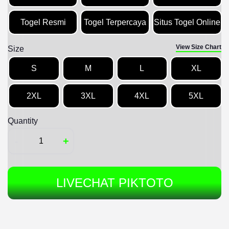
Togel Resmi
Togel Terpercaya
Situs Togel Online
View Size Chart
Size
S
M
L
XL
2XL
3XL
4XL
5XL
Quantity
-
+
LIVECHAT PIKTOTO