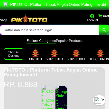
Akses login cepat dan stabil.
PIKTOTO : Platform Tebak Angka Online Paling Inovatif
Pasaran lengkap & result resmi.
Cart
Bonus dan event menarik setiap hari!
Shop
Account
Daftar dan login sekarang juga!
Explore Categories
Popular Products
Shop All
Designs
PIKTOTO
SITUS TOTO
SITUS TOGEL
TOGEL ONLI
PIKTOTO : Platform Tebak Angka Online
Paling Inovatif
RP. 8.888
`2