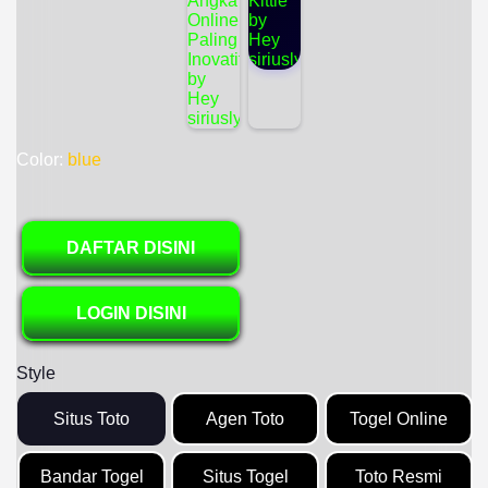
Color:
blue
DAFTAR DISINI
LOGIN DISINI
Style
Situs Toto
Agen Toto
Togel Online
Bandar Togel
Situs Togel
Toto Resmi