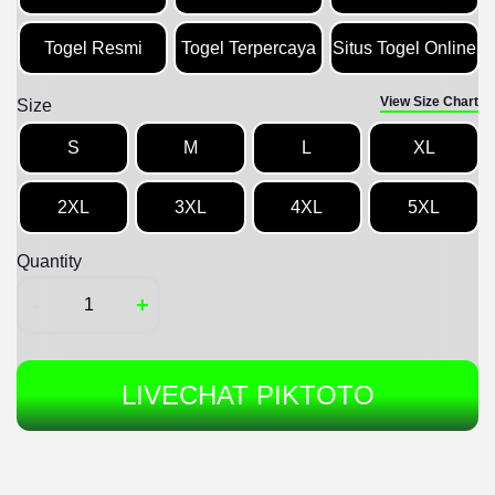
Togel Resmi
Togel Terpercaya
Situs Togel Online
View Size Chart
Size
S
M
L
XL
2XL
3XL
4XL
5XL
Quantity
-
+
LIVECHAT PIKTOTO