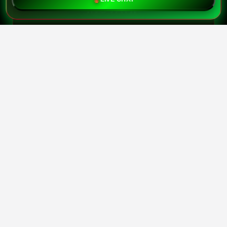
LIVE CHAT
INOVATIF
Selamat datang di situs toto piktoto situs resmi toto
permainan tebak angka online terbaik dan terpercaya.
LOGIN PIKTOTO
DAFTAR AKUN BARU
LIVE RESULT PASARAN
TERPOPULER
HONGKONG (HK)
Live Result Terupdate