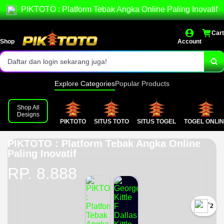
Akses login cepat dan stabil.
PIKTOTO : Platform Tebak Angka Online Paling Inovatif
Pasaran lengkap & result resmi.
Cart
Bonus dan event menarik setiap hari!
Shop
Account
Daftar dan login sekarang juga!
Explore Categories
Popular Products
Shop All
Designs
PIKTOTO
SITUS TOTO
SITUS TOGEL
TOGEL ONLI
PIKTOTO : Platform Tebak Angka Online
Paling Inovatif
RP. 8.888
`2