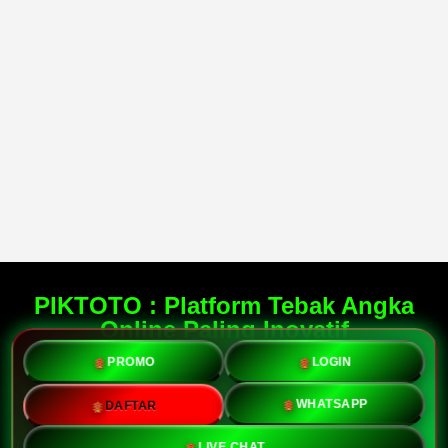
PIKTOTO : Platform Tebak Angka
Online Paling Inovatif
PROMO
LOGIN
DAFTAR
WHATSAPP
PIKTOTO : PLATFORM TEBAK
ANGKA ONLINE PALING