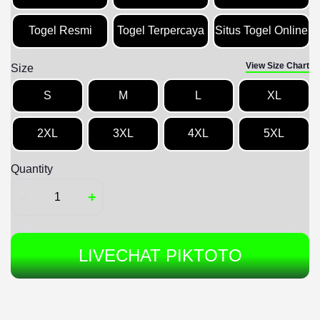
Togel Resmi
Togel Terpercaya
Situs Togel Online
View Size Chart
Size
S
M
L
XL
2XL
3XL
4XL
5XL
Quantity
-
+
LIVECHAT PIKTOTO