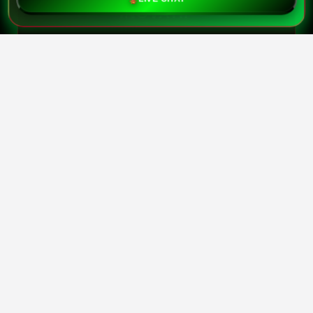
LIVE CHAT
INOVATIF
Selamat datang di situs toto piktoto situs resmi toto
permainan tebak angka online terbaik dan terpercaya.
LOGIN PIKTOTO
DAFTAR AKUN BARU
LIVE RESULT PASARAN
TERPOPULER
HONGKONG (HK)
Live Result Terupdate