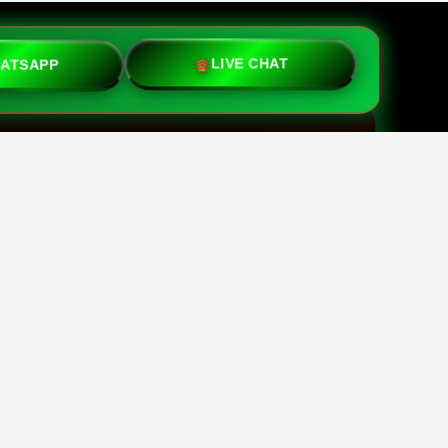
Inovatif
ATSAPP
LIVE CHAT
ALING INOVATIF
ik dan terpercaya.
FTAR AKUN BARU
LER
TOTO MACAU