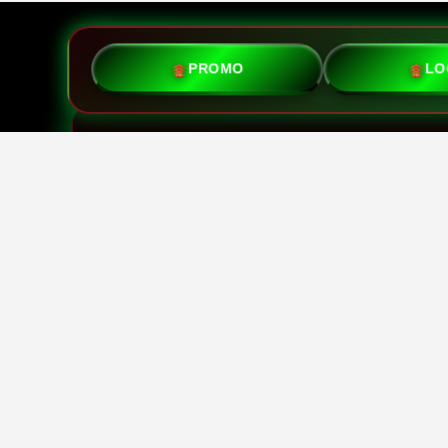
PIKTOTO
PROMO
LO
PIKTOTO : PLA
Selamat datang di
LOGIN PIKTOT
LI
HONGKONG (HK)