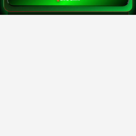
LIVE CHAT
INOVATIF
Selamat datang di situs toto piktoto situs resmi toto
permainan tebak angka online terbaik dan terpercaya.
LOGIN PIKTOTO
DAFTAR AKUN BARU
LIVE RESULT PASARAN
TERPOPULER
HONGKONG (HK)
Live Result Terupdate