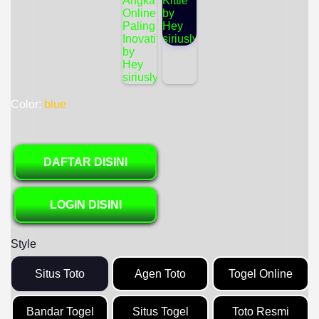
Color:
blue
DAFTAR DISINI
LOGIN DISINI
Style
Situs Toto
Agen Toto
Togel Online
Bandar Togel
Situs Togel
Toto Resmi