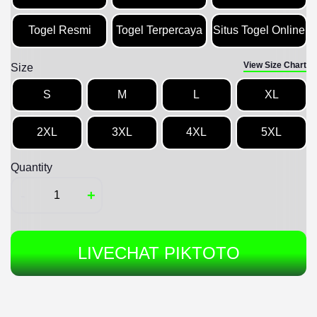
Togel Resmi
Togel Terpercaya
Situs Togel Online
View Size Chart
Size
S
M
L
XL
2XL
3XL
4XL
5XL
Quantity
-
+
LIVECHAT PIKTOTO