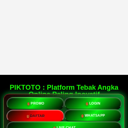
PIKTOTO : Platform Tebak Angka
Online Paling Inovatif
PROMO
LOGIN
DAFTAR
WHATSAPP
PIKTOTO : PLATFORM TEBAK
ANGKA ONLINE PALING