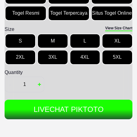
Togel Resmi
Togel Terpercaya
Situs Togel Online
View Size Chart
Size
S
M
L
XL
2XL
3XL
4XL
5XL
Quantity
-
+
LIVECHAT PIKTOTO