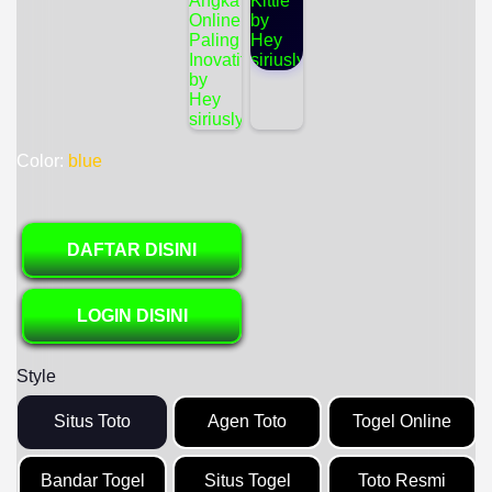
Color:
blue
DAFTAR DISINI
LOGIN DISINI
Style
Situs Toto
Agen Toto
Togel Online
Bandar Togel
Situs Togel
Toto Resmi