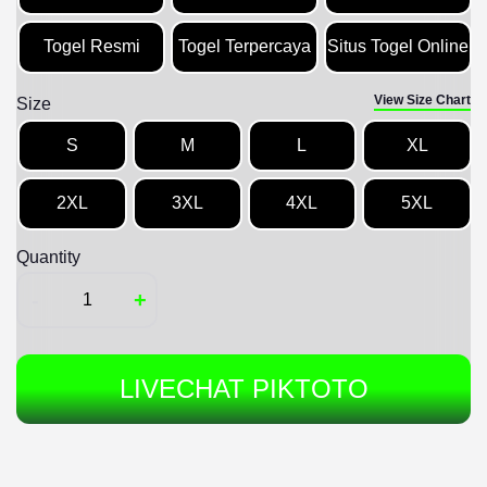
Togel Resmi
Togel Terpercaya
Situs Togel Online
View Size Chart
Size
S
M
L
XL
2XL
3XL
4XL
5XL
Quantity
-
+
LIVECHAT PIKTOTO