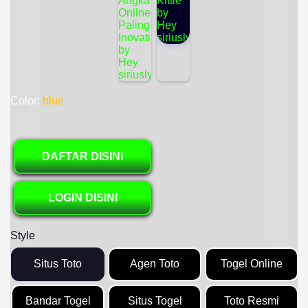
Color:
blue
DAFTAR DISINI
LOGIN DISINI
Style
Situs Toto
Agen Toto
Togel Online
Bandar Togel
Situs Togel
Toto Resmi